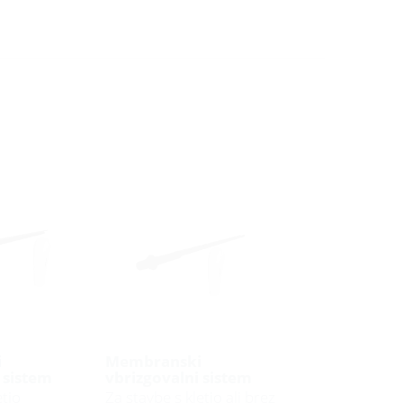
i
Membranski
 sistem
vbrizgovalni sistem
etjo
Za stavbe s kletjo ali brez