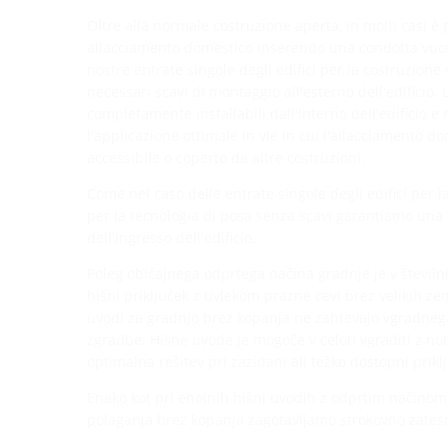
Oltre alla normale costruzione aperta, in molti casi è 
allacciamento domestico inserendo una condotta vuot
nostre entrate singole degli edifici per la costruzion
necessari scavi di montaggio all'esterno dell'edificio. 
completamente installabili dall'interno dell'edificio 
l'applicazione ottimale in vie in cui l'allacciamento do
accessibile o coperto da altre costruzioni.
Come nel caso delle entrate singole degli edifici per 
per la tecnologia di posa senza scavi garantiamo una 
dell'ingresso dell'edificio.
Poleg običajnega odprtega načina gradnje je v številn
hišni priključek z uvlekom prazne cevi brez velikih zem
uvodi za gradnjo brez kopanja ne zahtevajo vgradnega
zgradbe. Hišne uvode je mogoče v celoti vgraditi z not
optimalna rešitev pri zazidani ali težko dostopni priklj
Enako kot pri enojnih hišni uvodih z odprtim načinom
polaganja brez kopanja zagotavljamo strokovno zates