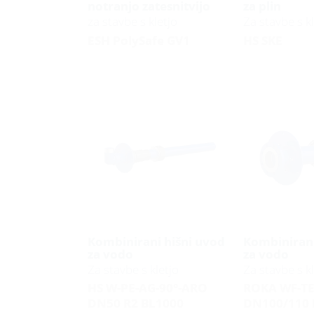
notranjo zatesnitvijo
za plin
za stavbe s kletjo
Za stavbe s kl
ESH PolySafe GV1
HS SKE
Kombinirani hišni uvod
Kombinirani
za vodo
za vodo
Za stavbe s kletjo
Za stavbe s kl
HS W-PE-AG-90°-ARO
ROKA WF-T
DN50 R2 BL1000
DN100/110 