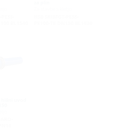
za plin
etjo
Za stavbe s kletjo
-PESS-
HSB SKIBFGT-PESS-
N100 BL1540
PE100-TE DN150 BL1630
 hišni uvod
150
etjo
-ARO-
PN16