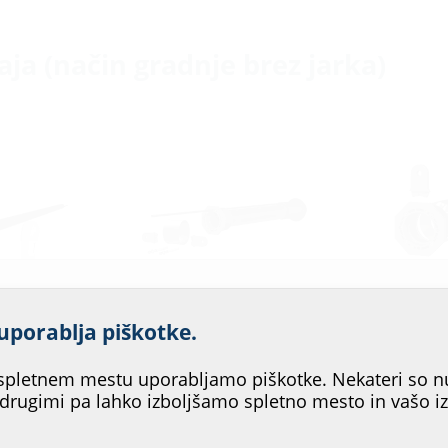
aja (način gradnje brez jarka)
ljšati storitev našega spletn
uporablja piškotke.
strezalo?
i
Membranski
Enojni hišn
i sistem
vbrizgovalni sistem
za stavbe s kl
pletnem mestu uporabljamo piškotke. Nekateri so n
etjo
za stavbe s kletjo
ESH PolySaf
 drugimi pa lahko izboljšamo spletno mesto in vašo i
MIS100ND VT63