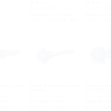
za plin
za plin
etjo
Za stavbe s kletjo
Za stavbe s kl
HSB SKIBFGTN-PESS-
HSB SKIBFGT
PE100-TE DN80 BL1480
PE100-TE D
 hišni uvod
Kombinirani hišni uvod
Kombinirani
za vodo
za vodo DN 
etjo
Za stavbe s kletjo
Za stavbe s kl
E-ARO
ROKA WF-TE-ARO
ROKA WF-TE
BL960
PS16/PT24 DN80 BL960
DN150/160-