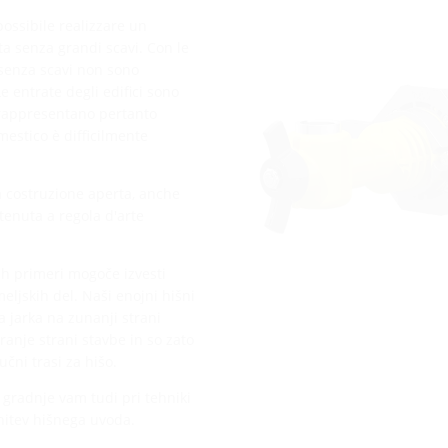
possibile realizzare un
a senza grandi scavi. Con le
e senza scavi non sono
Le entrate degli edifici sono
e rappresentano pertanto
mestico è difficilmente
la costruzione aperta, anche
tenuta a regola d'arte
ih primeri mogoče izvesti
eljskih del. Naši enojni hišni
 jarka na zunanji strani
ranje strani stavbe in so zato
učni trasi za hišo.
 gradnje vam tudi pri tehniki
nitev hišnega uvoda.