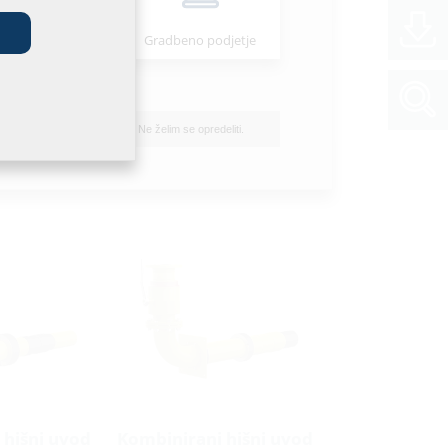
štalater/-ka
Gradbeno podjetje
Ne želim se opredeliti.
 hišni uvod
Kombinirani hišni uvod