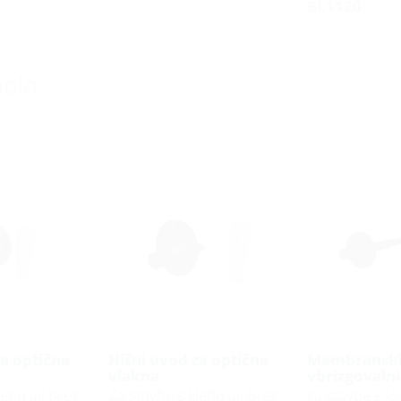
BL1120
molo
za optična
Hišni uvod za optična
Membransk
vlakna
vbrizgovalni
etjo ali brez
Za stavbe s kletjo ali brez
za stavbe s kl