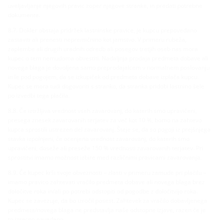
uveljavljanje njegovih pravic zoper njegove stranke, in predati potrebne
dokumente.
8.7. Dokler obstaja pridržek lastninske pravice, je kupcu prepovedano
zastaviti ali prenesti nepremičnino kot jamstvo. V primeru rubeža,
zaplembe ali drugih uradnih odredb ali posegov tretjih oseb nas mora
kupec o tem nemudoma obvestiti. Nadaljnja prodaja predmeta dobave ali
novega blaga je dovoljena samo preprodajalcem v normalnem poslovanju
in le pod pogojem, da se izkupiček od predmeta dobave izplača kupcu.
Kupec se mora tudi dogovoriti s stranko, da stranka pridobi lastnino šele
po izvedbi tega plačila.
8.8. Če iztržljiva vrednost vseh zavarovanj, do katerih smo upravičeni,
presega znesek zavarovanih terjatev za več kot 10 %, bomo na zahtevo
kupca sprostili ustrezen del zavarovanj. Šteje se, da so pogoji iz prejšnjega
stavka izpolnjeni, če ocenjena vrednost zavarovanj, do katerih smo
upravičeni, doseže ali preseže 150 % vrednosti zavarovanih terjatev. Pri
sprostitvi imamo možnost izbire med različnimi pravicami zavarovanja.
8.9. Če kupec krši svoje obveznosti – zlasti v primeru zamude pri plačilu –
imamo pravico zahtevati vračilo predmeta dobave ali novega blaga brez
določitve roka in/ali po potrebi odstopiti od pogodbe z določitvijo roka.
Kupec se zavezuje, da bo izročil posest. Zahtevek za vračilo dobavljenega
predmeta/novega blaga ne predstavlja naše odstopne izjave, razen če je
to izrecno navedeno.