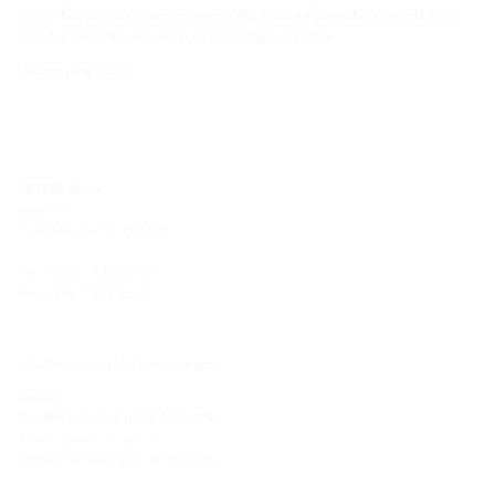
se čim bolj približa ekonomskemu cilju, ki sta ga pogodbeni stranki želeli
doseči z neučinkovito, nično ali neizvršljivo določbo.
Datum: junij 2023
PETEZE d.o.o.
Jama 15
1234 Mengeš, SLOVENIA
Tel.: +386 1 833 25 90
Fax: +386 1 833 25 99
info@peteze.si
Načrtovanje poti
Sedež:
Hauff-Technik GmbH & Co. KG
Robert-Bosch-Straße 9
89568 Hermaringen, GERMANY>