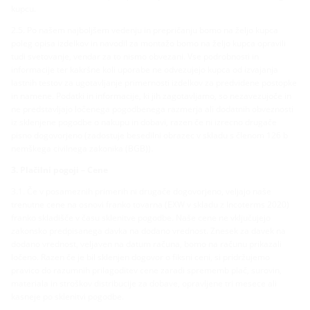
kupcu.
2.5. Po našem najboljšem vedenju in prepričanju bomo na željo kupca
poleg opisa izdelkov in navodil za montažo bomo na željo kupca opravili
tudi svetovanje, vendar za to nismo obvezani. Vse podrobnosti in
informacije ter kakršne koli uporabe ne odvezujejo kupca od izvajanja
lastnih testov za ugotavljanje primernosti izdelkov za predvidene postopke
in namene. Podatki in informacije, ki jih zagotavljamo, so nezavezujoče in
ne predstavljajo ločenega pogodbenega razmerja ali dodatnih obveznosti
iz sklenjene pogodbe o nakupu in dobavi, razen če ni izrecno drugače
pisno dogovorjeno (zadostuje besedilni obrazec v skladu s členom 126 b
nemškega civilnega zakonika (BGB)).
3. Plačilni pogoji – Cene
3.1. Če v posameznih primerih ni drugače dogovorjeno, veljajo naše
trenutne cene na osnovi franko tovarna (EXW v skladu z Incoterms 2020)
franko skladišče v času sklenitve pogodbe. Naše cene ne vključujejo
zakonsko predpisanega davka na dodano vrednost. Znesek za davek na
dodano vrednost, veljaven na datum računa, bomo na računu prikazali
ločeno. Razen če je bil sklenjen dogovor o fiksni ceni, si pridržujemo
pravico do razumnih prilagoditev cene zaradi sprememb plač, surovin,
materiala in stroškov distribucije za dobave, opravljene tri mesece ali
kasneje po sklenitvi pogodbe.