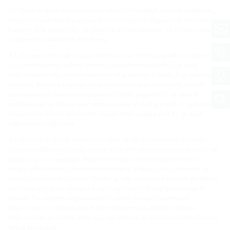
7.1. Če ni drugače navedeno v teh določilih in pogojih prodaje in dobave,
vključno z naslednjimi predpisi ali ločenim pisnim dogovorom med nami in
kupcem, smo odgovorni - ne glede na pravno podlago - za kršitve v skladu
z veljavnimi zakonskimi določbami.
7.2. Če namenoma ali iz hude malomarnosti kršimo pogodbeno obveznost
ali iz malomarnosti kršimo bistveno pogodbeno obveznost, je naša
odškodninska odgovornost omejena na predvidljivo škodo, ki je značilna za
pogodbo. Bistvene pogodbene obveznosti so tiste obveznosti, katerih
izpolnjevanje je bistveno za pravilno izvedbo pogodbe in na katerih
izpolnjevanje se lahko kupec vedno zanaša. V vseh primerih drugih rahlo
malomarnih kršitev obveznosti – razen tistih v poglavju 4.3. – je naša
odgovornost izključena.
7.3. Določbe prejšnjih odstavkov veljajo za vse odškodninske zahtevke
(zlasti za odškodnino poleg servisa in za odškodnino namesto servisa), ne
glede na pravno podlago, zlasti če temeljijo na kršitvi obveznosti iz
obligacijskih razmerij ali nezakonitih dejanj. Veljajo tudi za zahtevke za
povračilo izvedenih izdatkov. Vendar je odgovornost za zamude pri dobavi
določena izključno v skladu s 4. točko teh določil in pogojev prodaje in
dobave. Ta omejitev odgovornosti ne vpliva na našo neomejeno
odgovornost zaradi naklepa, hude malomarnosti, določb zakona o
odgovornosti za izdelke, katerega koli jamstva ali zaradi poškodb življenja,
telesa ali zdravja.