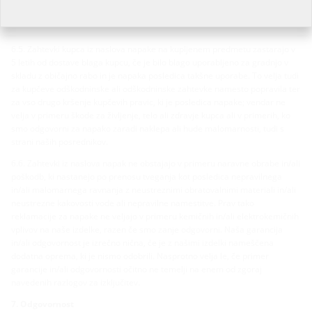
lahko kupec uveljavlja le v primeru neuspešne kasnejše izvedbe. Če gre za
nebistvene napake, kupec nima pravice do odškodnine ali znižanja
kupnine.
6.5. Zahtevki kupca iz naslova napake na kupljenem predmetu zastarajo v
5 letih od dostave blaga kupcu, če je bilo blago uporabljeno za gradnjo v
skladu z običajno rabo in je napaka posledica takšne uporabe. To velja tudi
za kupčeve odškodninske ali odškodninske zahtevke namesto popravila ter
za vso drugo kršenje kupčevih pravic, ki je posledica napake; vendar ne
velja v primeru škode za življenje, telo ali zdravje kupca ali v primerih, ko
smo odgovorni za napako zaradi naklepa ali hude malomarnosti, tudi s
strani naših posrednikov.
6.6. Zahtevki iz naslova napak ne obstajajo v primeru naravne obrabe in/ali
poškodb, ki nastanejo po prenosu tveganja kot posledica nepravilnega
in/ali malomarnega ravnanja z neustreznimi obratovalnimi materiali in/ali
neustrezne kakovosti vode ali nepravilne namestitve. Prav tako
reklamacije za napake ne veljajo v primeru kemičnih in/ali elektrokemičnih
vplivov na naše izdelke, razen če smo zanje odgovorni. Naša garancija
in/ali odgovornost je izrečno nična, če je z našimi izdelki nameščena
dodatna oprema, ki je nismo odobrili. Nasprotno velja le, če primer
garancije in/ali odgovornosti očitno ne temelji na enem od zgoraj
navedenih razlogov za izključitev.
7. Odgovornost