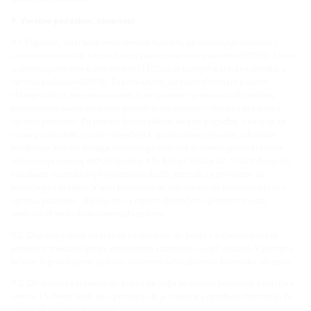
9. Varstvo podatkov, zaupnost
9.1 Pogodbe, sklenjene med nami in kupcem, se obdelujejo v skladu z
zakonskimi določili, kot so Zvezni zakon o varstvu podatkov (BDSG), Zakon
o varstvu podatkov o telemedijih (TTDSG) in Evropska splošna uredba o
varstvu podatkov (GDPR). Zagotavljamo, da bodo shranjeni podatki
shranjeni le za interno uporabo. V nasprotnem primeru bodo podatki
posredovani samo zunanjim ponudnikom storitev v skladu s predpisi o
varstvu podatkov. Po potrebi bomo sklenili ločene pogodbe, v katerih se
zunanji ponudniki storitev zavežejo k spoštovanju veljavnih zakonskih
predpisov. Kot del našega zakonitega interesa si izmenjujemo kreditne
informacije znotraj INDUS Holding AG, Kölner Straße 32, 51429 Bergisch
Gladbach in tamkajšnjih povezanih družb, kot tudi z agencijami za
poročanje o kreditih. V tem kontekstu se sklicujemo na trenutno izjavo o
varstvu podatkov, objavljeno na našem domačem spletnem mestu
www.hauff-technik.de/datenschutz.html.
9.2. Obe pogodbeni stranki se zavezujeta, da bosta z informacijami in
podatki iz medsebojnega poslovnega razmerja ravnali zaupno. V primeru
kršitve si pridržujemo pravico zahtevati odškodnino in kazensko ukrepati.
9.3. Obveznost zaupnosti do kupca ne velja za z nami povezana podjetja v
smislu 15. člena AktG ali v primeru, da je vsebina pogodbe/informacije že
znana ali splošno dostopna.