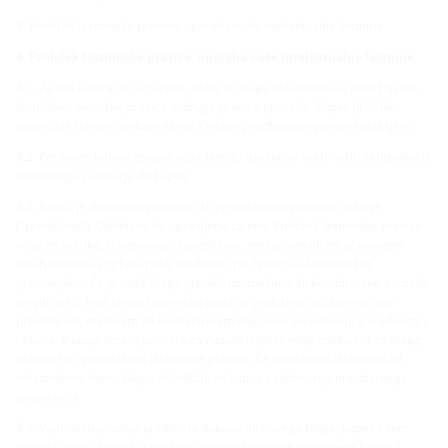
8. Pridržek lastninske pravice, uporaba naše intelektualne lastnine
8. Pridržek lastninske pravice, uporaba naše intelektualne lastnine
8.1. Za vse ilustracije, izračune, risbe in druge dokumente si pridržujemo
lastništvo, avtorske pravice in druge pravice uporabe. Kupec jih lahko
posreduje tretjim osebam samo z našim predhodnim pisnim soglasjem.
8.2. Predmet dobave ostane naša last do izpolnitve vseh naših zahtevkov iz
poslovnega razmerja do kupca.
8.3. Kupcu je dovoljeno predelati ali preoblikovati predmet dobave
("predelava"). Obdelava bo opravljena za nas. Pridržek lastninske pravice
velja za izdelke, ki nastanejo s predelavo, mešanjem ali združevanjem
naših izdelkov v njihovi polni vrednosti, pri čemer se štejemo kot
proizvajalec. Če je naše blago predelano, mešano ali kombinirano z izdelki
tretjih oseb, ki ohranijo lastninsko pravico, pridobimo solastnino nad
predelanim, mešanim ali kombiniranim blagom v sorazmerju z vrednostjo
računa. V nasprotnem primeru za nastali izdelek velja enako kot za blago,
dobavljeno s pridržkom lastninske pravice. Če pridobimo lastništvo ali
solastništvo, bomo blago skladiščili za kupca s skrbnostjo preudarnega
gospodarja.
8.4. V primeru prodaje predmeta dobave ali novega blaga, kupec s tem
odstopi svoje terjatve iz naslova nadaljnje prodaje do svojega kupca z