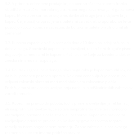
3.2. V primeru odpremne prodaje krije kupec stroške transporta franko
skladišče in stroške morebitnega transportnega zavarovanja, ki ga zahteva
kupec. Morebitne carine, pristojbine, davke ali druge javne dajatve krije
kupec. Če je pošiljka opravljena s paletami za večkratno uporabo, se le-te
posodijo kupcu; kupec se zavezuje, da bo takšne palete pravilno vrnil ali
zamenjal.
3.3. Kupnina zapade v plačilo brez odbitkov v 10 dneh po izdaji računa in
dobavi blaga. Gotovinski popusti niso dovoljeni, razen če ni drugače pisno
dogovorjeno med nami in kupcem. Plačilo se ne šteje za izvedeno, dokler
zneska nimamo na razpolago.
3.4. Po izteku zgoraj navedenega plačilnega roka je kupec zamudil rok, ne
da bi bil potreben poseben opomin. Nakupna cena vključuje obresti po
veljavni zakonski obrestni meri med obdobjem zakasnitve plačila.
Pridržujemo si pravico do uveljavljanja nadaljnjih odškodninskih zahtevkov
zaradi zamude.
3.5. Kupec ima pravico do pobota, tudi v primeru uveljavljanja reklamacij
ali nasprotnih zahtevkov le, če so bile nasprotne terjatve pravnomočno
utemeljene, priznane z naše strani ali nesporne. Kupec ima pravico za
uveljavljanje pridržne pravice le v kolikor njegova nasprotna terjatev
temelji na istem pogodbenem razmerju. Za vse zahtevke iz poslovnega
razmerja s kupcem imamo pridržno pravico.