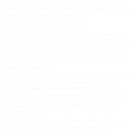
3.6. Če je naš zahtevek do kupnine ogrožen zaradi plačilne nezmožnosti
kupca po sklenitvi pogodbe, imamo pravico zavrniti izpolnitev in po potrebi
odstopiti od pogodbe z določitvijo roka (§ 321 BGB).
4. Dostava, čas izvedbe in zamude pri dostavi
4.1. Dobavni roki ali roki, ki niso bili izrecno dogovorjeni kot zavezujoči, so
izključno neobvezujoči podatki. Če ni drugače dogovorjeno, se dobava
izvrši franko tovarna (EXW po Incoterms 2020) iz skladišča Hermaringen, ki
je tudi kraj izvedbe. Dobavni rok, ki ga določimo, začne teči šele, ko so
razjasnjena tehnična vprašanja. Prav tako je kupec dolžan vse svoje
obveznosti izpolnjevati pravilno in pravočasno. Pridržujemo si pravico do
ugovora za izvajanje pogodbe.
4.2. V primeru, da zamuda pri dostavi, za katero smo odgovorni – v obsegu,
ki ga je mogoče pripisati krivdi naših predstavnikov ali posrednikov –
temelji na hudo malomarni ali namerni kršitvi pogodbe ali hudi malomarni
kršitvi obveznosti v primeru kršitve materialne pogodbene obveznosti z
naše strani odgovarjamo v skladu z zakonskimi določili s tem, da je naša
odškodninska odgovornost v teh primerih omejena na predvidljivo,
običajno nastalo škodo.
4.3. V primeru zamude pri dostavi, za katero smo odgovorni in ki temelji
izključno na krivdni kršitvi nebistvene pogodbene obveznosti, je
odškodninski zahtevek kupca omejen na 25 % vrednosti blaga.