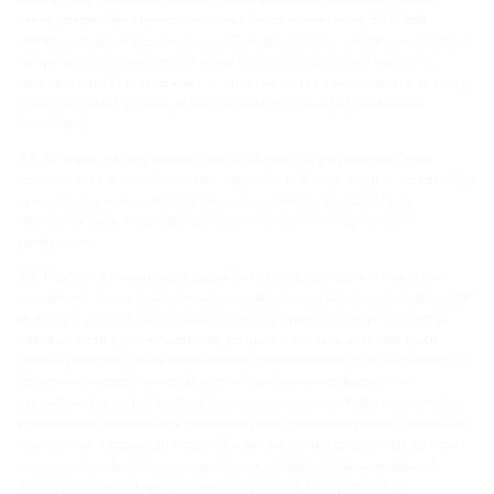
vsemi postranskimi pravicami na nas kot zavarovanje, ne da bi bila
potrebna dodatna posebna izjava. To nalogo izrecno sprejemamo. Odstop
se uporablja vključno z morebitnimi bilančnimi terjatvami. Vendar se
dodelitev nanaša le na znesek, ki ustreza ceni predmeta dostave, ki smo jo
fakturirali. Delež terjatve, ki nam je dodeljen, mora biti prednostno
zadovoljen.
8.5. Če kupec združi predmet dobave ali novo blago z nepremičnino,
odstopi – brez dodatnih posebnih pojasnil – tudi svoje terjatve, do katerih je
upravičen kot nadomestilo za združevanje v višini zneska iz naše
fakturirane cene dostavljenega elementa. Tudi to nalogo izrecno
sprejemamo.
8.6. Kupec je do nadaljnjega upravičen izterjati terjatve, ki so nam bile
odstopljene. Kupec mora nemudoma nakazati poplačilo terjatev, ki nam jih
je odstopil do višine zavarovane terjatve. V primeru obstoja zakonitega
interesa, zlasti v primeru zamude pri plačilu, začasne ustavitve plačil,
uvedbe postopka zaradi insolventnosti, protesta menice ali verodostojnih
dokazov o prezadolženosti ali grozeče insolventnosti kupca, smo
upravičeni do preklica kupčeve pravice do prevzema. Poleg tega smo po
predhodnem opozorilu in v razumnem roku upravičeni razkriti odstop kot
zavarovanje, razpolagati z odstopljenimi terjatvami in zahtevati, da kupec
razkrije odstop kot zavarovanje za svoje stranke. Če obstaja zakoniti
interes, nam mora kupec posredovati podatke, ki so potrebni za