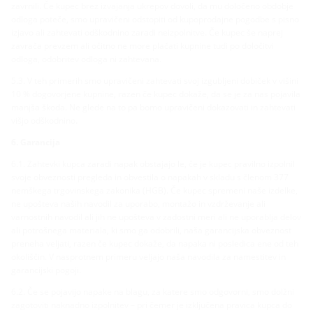
zavrnili. Če kupec brez izvajanja ukrepov dovoli, da mu določeno obdobje
odloga poteče, smo upravičeni odstopiti od kupoprodajne pogodbe s pisno
izjavo ali zahtevati odškodnino zaradi neizpolnitve. Če kupec še naprej
zavrača prevzem ali očitno ne more plačati kupnine tudi po določitvi
odloga, odobritev odloga ni zahtevana.
5.3. V teh primerih smo upravičeni zahtevati svoj izgubljeni dobiček v višini
10 % dogovorjene kupnine, razen če kupec dokaže, da se je za nas pojavila
manjša škoda. Ne glede na to pa bomo upravičeni dokazovati in zahtevati
višjo odškodnino.
6. Garancija
6.1. Zahtevki kupca zaradi napak obstajajo le, če je kupec pravilno izpolnil
svoje obveznosti pregleda in obvestila o napakah v skladu s členom 377
nemškega trgovinskega zakonika (HGB). Če kupec spremeni naše izdelke,
ne upošteva naših navodil za uporabo, montažo in vzdrževanje ali
varnostnih navodil ali jih ne upošteva v zadostni meri ali ne uporablja delov
ali potrošnega materiala, ki smo ga odobrili, naša garancijska obveznost
preneha veljati, razen če kupec dokaže, da napaka ni posledica ene od teh
okoliščin. V nasprotnem primeru veljajo naša navodila za namestitev in
garancijski pogoji.
6.2. Če se pojavijo napake na blagu, za katere smo odgovorni, smo dolžni
zagotoviti naknadno izpolnitev – pri čemer je izključena pravica kupca do