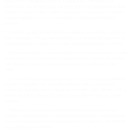
dogovorjena. Odstopajoča določila in pogoji kupca, ki jih izrecno ne
priznavamo, nas ne zavezujejo, tudi če jim izrecno ne nasprotujemo. Naša
določila in pogoji prodaje in dobave veljajo tudi, če brezpogojno izvedemo
kupčevo naročilo ob zavedanju nasprotnih ali odstopajočih kupčevih
pogojev.
1.2 Določila in pogoji prodaje in dobave veljajo le za podjetnike v smislu 14.
člena nemškega civilnega zakonika (BGB), pravne osebe javnega prava in
posebne sklade javnega prava; ne velja za potrošnike (oddelek 13 BGB).
1.3. Posamezni dogovori, sklenjeni s kupcem v posameznih primerih, imajo
vedno prednost pred temi določili in pogoji prodaje in dobave. Za vsebino
takih dogovorov je potrebna pisna pogodba ali pisna potrditev z naše
strani.
1.4. Pravno relevantne izjave in obvestila, ki nam jih mora kupec predložiti
po sklenitvi pogodbe (npr. obvestila o napakah, izjava o odstopu ali
znižanju ter določitev rokov), morajo biti v besedilni obliki v skladu s 126. b
členom da je BGB veljaven. To velja tudi za opustitev te klavzule v obliki
besedila.
1.5. Sklicevanje na veljavnost zakonskih predpisov je zgolj za namene
pojasnila. Zakonski predpisi se torej uporabljajo tudi brez takega pojasnila,
razen če niso neposredno spremenjeni ali izrecno izključeni v teh določilih
in pogojih prodaje in dobave.