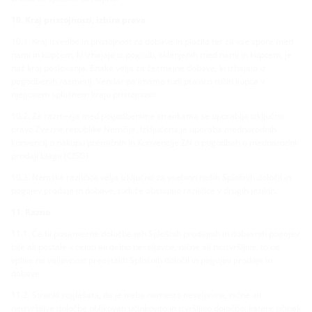
10. Kraj pristojnosti, izbira prava
10.1. Kraj izvedbe in pristojnost za dobave in plačila ter za vse spore med
nami in kupcem, ki izhajajo iz pogodb, sklenjenih med nami in kupcem, je
naš kraj poslovanja. Enako velja za čezmejne dobave, ki izhajajo iz
pogodbenih razmerij. Vendar pa imamo tudi pravico tožiti kupca v
njegovem splošnem kraju pristojnosti.
10.2. Za razmerja med pogodbenima strankama se uporablja izključno
pravo Zvezne republike Nemčije. Izključena je uporaba mednarodnih
konvencij o nakupu premičnin in Konvencije ZN o pogodbah o mednarodni
prodaji blaga (CISG).
10.3. Nemška različica velja izključno za vsebino naših Splošnih določil in
pogojev prodaje in dobave, tudi če obstajajo različice v drugih jezikih.
11. Razno
11.1. Če bi posamezne določbe teh Splošnih prodajnih in dobavnih pogojev
bile ali postale v celoti ali delno neveljavne, nične ali neizvršljive, to ne
vpliva na veljavnost preostalih Splošnih določil in pogojev prodaje in
dobave.
11.2. Stranki soglašata, da je treba namesto neveljavne, nične ali
neizvršljive določbe oblikovati učinkovito in izvršljivo določbo, katere učinek