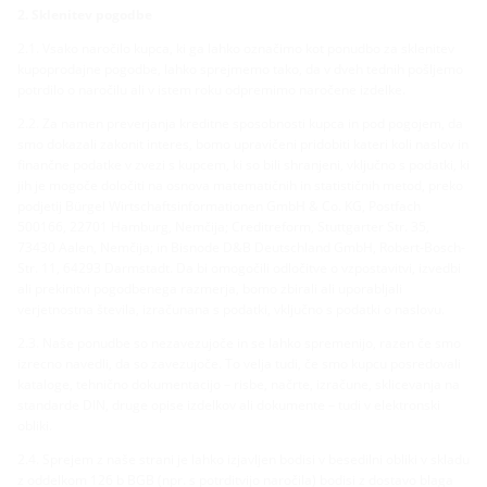
2. Sklenitev pogodbe
2.1. Vsako naročilo kupca, ki ga lahko označimo kot ponudbo za sklenitev
kupoprodajne pogodbe, lahko sprejmemo tako, da v dveh tednih pošljemo
potrdilo o naročilu ali v istem roku odpremimo naročene izdelke.
2.2. Za namen preverjanja kreditne sposobnosti kupca in pod pogojem, da
smo dokazali zakonit interes, bomo upravičeni pridobiti kateri koli naslov in
finančne podatke v zvezi s kupcem, ki so bili shranjeni, vključno s podatki, ki
jih je mogoče določiti na osnova matematičnih in statističnih metod, preko
podjetij Bürgel Wirtschaftsinformationen GmbH & Co. KG, Postfach
500166, 22701 Hamburg, Nemčija; Creditreform, Stuttgarter Str. 35,
73430 Aalen, Nemčija; in Bisnode D&B Deutschland GmbH, Robert-Bosch-
Str. 11, 64293 Darmstadt. Da bi omogočili odločitve o vzpostavitvi, izvedbi
ali prekinitvi pogodbenega razmerja, bomo zbirali ali uporabljali
verjetnostna števila, izračunana s podatki, vključno s podatki o naslovu.
2.3. Naše ponudbe so nezavezujoče in se lahko spremenijo, razen če smo
izrecno navedli, da so zavezujoče. To velja tudi, če smo kupcu posredovali
kataloge, tehnično dokumentacijo – risbe, načrte, izračune, sklicevanja na
standarde DIN, druge opise izdelkov ali dokumente – tudi v elektronski
obliki.
2.4. Sprejem z naše strani je lahko izjavljen bodisi v besedilni obliki v skladu
z oddelkom 126 b BGB (npr. s potrditvijo naročila) bodisi z dostavo blaga