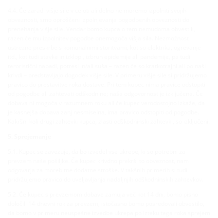
4.4. Če zaradi višje sile v celoti ali delno ne moremo izpolniti svojih
obveznosti, smo oproščeni izpolnjevanja pogodbenih obveznosti do
prenehanja višje sile. Vendar bomo kupca o tem nemudoma obvestili,
razen če mu izpolnitev pogodbe onemogoča višja sila. Nezmožnost
ustrezne preskrbe s komunalnimi storitvami, kot so elektrika, ogrevanje
itd., kot tudi stavke in izklopi, izbruh epidemije ali pandemije, pa tudi
teroristični napadi, potresi in/ali suša – razen če so kratkotrajni ali po naši
krivdi – predstavljajo dogodek višje sile. V primeru višje sile si pridržujemo
pravico do prestavitve roka dostave. Pri tem kupec nima pravice odstopiti
od pogodbe ali zahtevati odškodnine; naša odgovornost je izključena. Če
dobava ni mogoča v razumnem roku ali če kupec verodostojno izkaže, da
je kasnejša dobava zanj nesmiselna, ima pravico odstopiti od pogodbe.
Kakršni koli drugi zahtevki kupca, zlasti odškodninski zahtevki, so izključeni.
5. Sprejemanje
5.1. Kupec se zavezuje, da bo izvedel vse ukrepe, ki so potrebni za
prevzem naše pošiljke. Če kupec krivdno prekrši to obveznost, nam
odgovarja za morebitne dodatne stroške. V takšnih primerih si tudi
pridržujemo pravico do uveljavljanja nadaljnjih odškodninskih zahtevkov.
5.2. Če kupec s prevzemom dobave zamuja več kot 14 dni, bomo pisno
določili 14-dnevni rok za prevzem; istočasno bomo posredovali obvestilo,
da bomo v primeru neuspešne izvedbe ukrepa po izteku tega roka sprejem