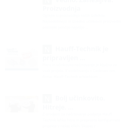
Proizvodnja
Oglejte si proizvodnjo naših izdelkov.
Najsodobnejši in izredno učinkoviti proizvodni
postopki jamčijo najvišjo …
Hauff-Technik je
pripravljen …
Hitro in učinkovito načrtovanje je ključno za
vsak projekt. V sodelovanju s Cadenas-om,
firma Hauff-Technik arhitektom …
Bolj učinkovito.
Hitreje. …
Z orodjem za načrtovanje podjetja Hauff
Technik lahko hitro in preprosto konfigurirate
projekte v nekaj klikih. Skupaj z …