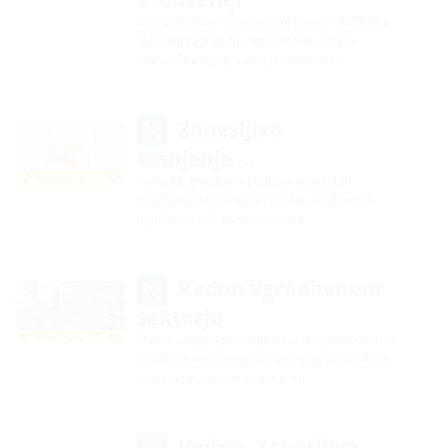
Naš dolgoletni kompetentni partner PETEZE v
Sloveniji zagotavlja neposredno in hitro
obavo. Pomagajo vam pri tehničnih …
Zanesljivo
tesnjenje …
Arhitekti, gradbena podjetja in zasebni
gradbeniki bi morali pri gradnji novih stavb
upoštevati več stvari. Ustrezni …
Radon vgradbenem
sektorju
Danes veljajo vprašanja v zvezi s protipožarno
zaščito in varčevanjem z energijo pri stavbah
za povsem samoumevna in so …
Vedno. Zanesljiva.