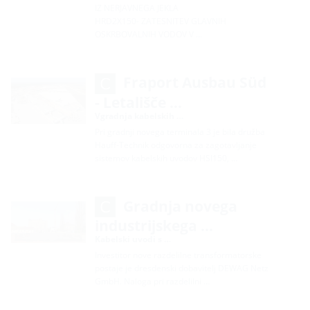
IZ NERJAVNEGA JEKLA
HRD2X150- ZATESNITEV GLAVNIH
OSKRBOVALNIH VODOV V …
Fraport Ausbau Süd
- Letališče …
Vgradnja kabelskih …
Pri gradnji novega terminala 3 je bila družba
Hauff-Technik odgovorna za zagotavljanje
sistemov kabelskih uvodov HSI150, …
Gradnja novega
industrijskega …
Kabelski uvodi s …
Investitor nove razdelilne transformatorske
postaje je dresdenski dobavitelj DEWAG Netz
GmbH. Naloga pri razdelilni …