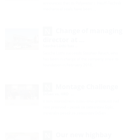
announces that its Polywater | Hauff-Technik
mechanical seals have been …
Change of managing
director at …
Sascha Lüthi has …
Sascha Lüthi succeeds Stephan Rauch, who
has been in charge of the company since its
foundation in February 2018, …
Montage Challenge
DiSan vs. HRD …
V tem montažnem izzivu smo preizkusili naš
novi proizvod – pesek za zatesnitev.Sipki,
mineralni pesek za zatesnitev DiSan …
Our new highbay