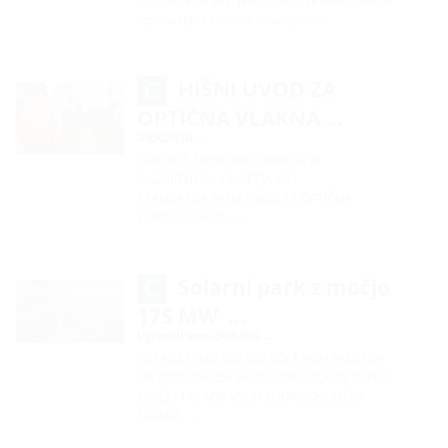
dogodkov na Bližnjem vzhodu že nekaj tednov
izpostavljeni znatnim nihanjem. …
HIŠNI UVOD ZA
OPTIČNA VLAKNA …
GRADNJA …
GRADNJA ŠIROKOPASOVNEGA IN
GIGABITNEGA OMREŽJA KOT
STANDARDA HIŠNI UVOD ZA OPTIČNA
VLAKNA GFH 30 …
Solarni park z močjo
175 MW …
Vgradili smo 500.000 …
VGRADILI SMO 500.000 SOLARNIH PANELOV
NA POVRŠINI 256 HEKTAROV.SOLARNI PARK Z
MOČJO 175 MW »DON RODRIGO«, JUŽNA
ŠPANIJA …