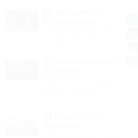
Sprememba v
vodstvu podjetja …
Po več kot dveh desetletjih na čelu podjetja
Hauff-Technik GmbH & Co. KG je direktor dr.
Michael Seibold poleti 2025 …
International Sales
Conference …
Shaping Change. …
Gostje iz več kot 15 držav – od Nemčije do
Nove Zelandije –, številne zanimive
predstavitve in živahne razprave: to je …
Doplačilo zaradi
rasti cen od …
Mednarodni nabavni trgi so zaradi nedavnih