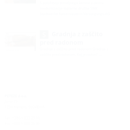
S položitvijo temeljnega kamna v okviru
modernizacije toplarne družba SWK
Stadtwerke Kaiserslautern Versorgungs-AG …
Gradnja z zaščito
pred radonom
Gradnja z zaščito pred radonom Gradnja z
zaščito pred radonom. Kaj je radon? …
PETEZE d.o.o.
Jama 15
1234 Mengeš, SLOVENIA
Tel.: +386 1 833 25 90
Fax: +386 1 833 25 99