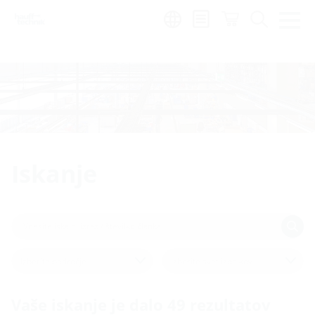
(copy 6)
Region:
sl
Iskanje
Izberite področje
Izberite svet izdelkov
Vaše iskanje je dalo
49
rezultatov