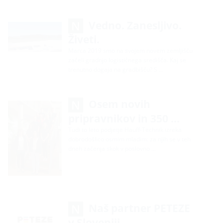
Vedno. Zanesljivo.
Živeti.
Marca 2019 smo na svojem novem zemljišču
začeli gradnjo logističnega središča. Kaj se
trenutno dogaja na gradbišču? S …
Osem novih
pripravnikov in 350 …
Tudi to leto podjetje Hauff-Technik izreka
dobrodošlico osmim mladim: za njih se v teh
dneh začenja skok v poslovno …
Naš partner PETEZE
v Sloveniji