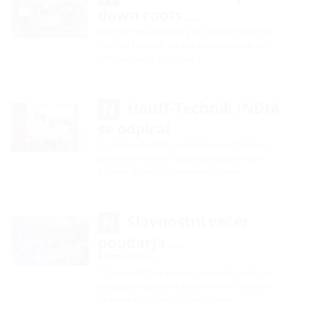
down roots …
With the new subsidary in Chesterfield in the
heart of England, we are strengthening our
sales activities in United …
Hauff-Technik INDIA
se odpira!
20. februarja 2025 je družba Hauff-Technik
praznovala uradno odprtje podjetja Hauff-
Technik INDIA v Hyderabadu. S tem …
Slavnostni večer
poudarja …
Praznujemo …
15. maja 2025 je potekal slavnostni večer za
povabljene goste, na katerem smo obeležili
nedavne dogodke in jubilejno leto …