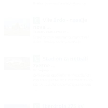
Bistrica, bo omogočena bolj kakovostna …
Vile Brdo - naselje
nove …
Tesnitev vseh dovodov …
TESNITEV VSEH DOVODOV V OBJEKTEVILE
BRDO – NASELJE NOVE GENERACIJE
Stadion za netball
zvezne …
Ohranjanje …
OHRANJANJE CELOVITOSTI HIDROIZOLACIJE
POD TEMELJNO TALNO PLOŠČOSTADION ZA
NETBALL ZVEZNE DRŽAVE QUEENSLAND
…
Iberdrola 275 kV