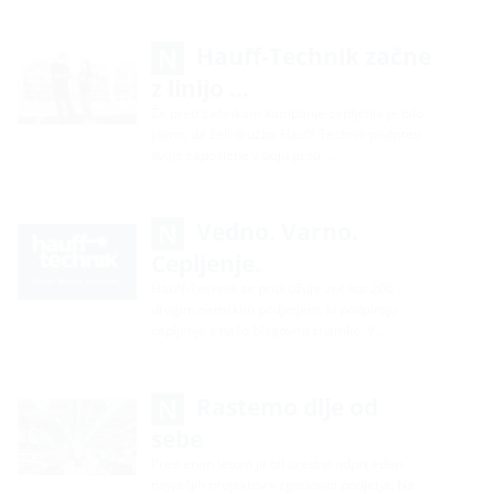
Hauff-Technik začne
z linijo …
Že pred začetkom kampanje cepljenja je bilo
jasno, da želi družba Hauff-Technik podpreti
svoje zaposlene v boju proti …
Vedno. Varno.
Cepljenje.
Hauff-Technik se pridružuje več kot 200
drugim nemškim podjetjem, ki podpirajo
cepljenje z našo blagovno znamko. V …
Rastemo dlje od
sebe
Pred enim letom je bil uradno odprt eden
največjih projektov v zgodovini podjetja: Na