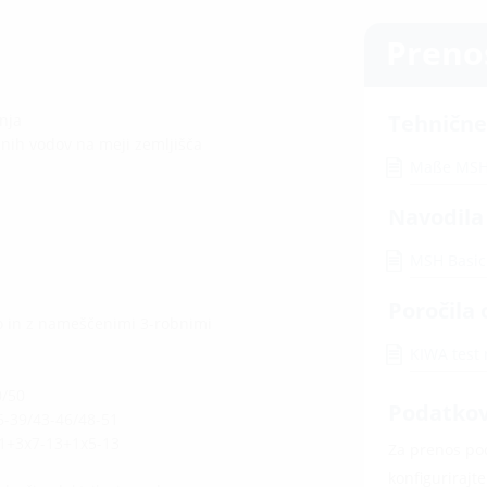
Preno
Tehnične
nja
nih vodov na meji zemljišča
Maße MSH
Navodila
MSH Basi
Poročila 
jo in z nameščenimi 3-robnimi
KIWA test
0/50
Podatkovn
36-39/43-46/48-51
21+3x7-13+1x5-13
Za prenos pod
konfigurirajt