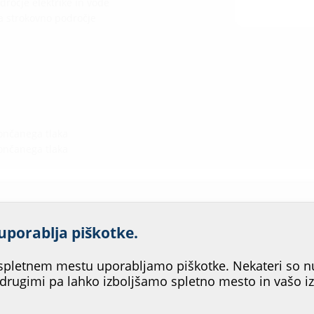
ročje elektrike in vode
 strokovno področje
končanega tlaka
končanega tlaka
ljšati storitev našega spletn
uporablja piškotke.
strezalo?
pletnem mestu uporabljamo piškotke. Nekateri so n
 drugimi pa lahko izboljšamo spletno mesto in vašo i