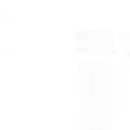
 za
HPxm