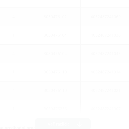
4
3030476102
4052487241069
1
3030476104
4052487241038
4
3030476104
4052487241045
1
3030476110
4052487241014
4
3030476110
4052487241021
1
3030476236
4052487241007
Več različic
po predhodni prodaji