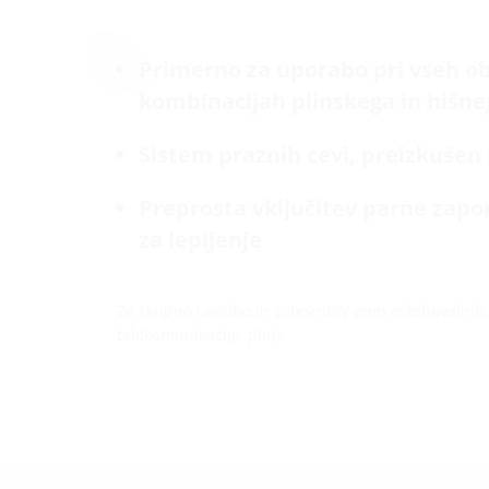
Primerno za uporabo pri vseh ob
kombinacijah plinskega in hišne
Sistem praznih cevi, preizkušen 
Preprosta vključitev parne zapor
za lepljenje
Za skupno uvedbo in zatesnitev vseh oskrbovalnih v
telekomunikacije, plin).