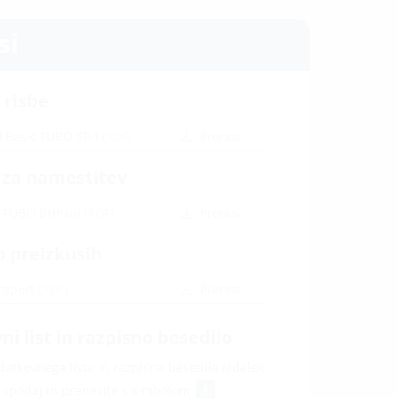
si
 risbe
 Basic FUBO SR4
(PDF)
Prenos
 za namestitev
c FUBO BHPxm
(PDF)
Prenos
o preizkusih
 report
(PDF)
Prenos
i list in razpisno besedilo
atkovnega lista in razpisna besedila izdelek
e spodaj in prenesite s simbolom
.