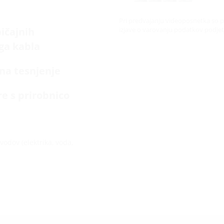
Pri predvajanju videoposnetka so p
ičajnih
izjave o varovanju podatkov podje
ga kabla
na tesnjenje
e s prirobnico
odov (elektrika, voda,