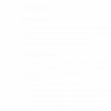
Dejstva
Prednosti:
Zatesnitev vseh oskrbovalnih vodov prek napeljeva
Neprekinjena cevna povezava do glavnih oskrboval
Vsa strokovna področja se vodi ločeno
Zaporedje posameznih linij je fleksibilno
Obseg dobave:
1 osnovni del za 4 linije vklj. s tesnilno prirobnico
Višinsko nastavljivi mehanizem z vodno zaporo
4-delna spiralna cev 14078 vključno s plaščno cev
tesnili
Tesnilni vložek MSH Basic MBK R4
1 tesnilni element linije za pitno vodo SDW 1x32/4
1 tesnilni element linije za elektriko SDE 1x26-29/
Tesnilni element linije za komunikacijo SDK 1x13-
1 slepi tesnilni element SD0