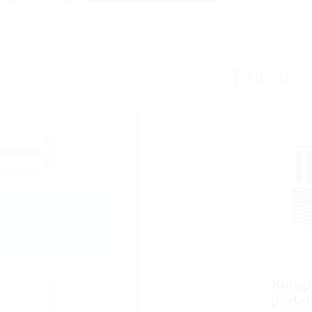
Pribor
m
m
Kompl
podal