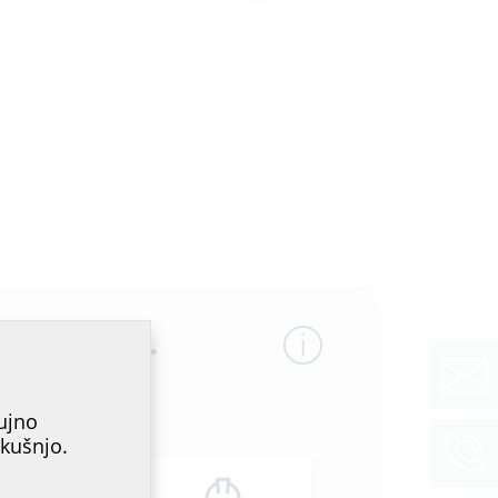
ega mesta.
ujno
zkušnjo.