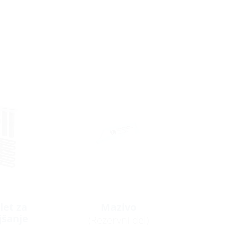
et za
Mazivo
jšanje
(Rezervni del)