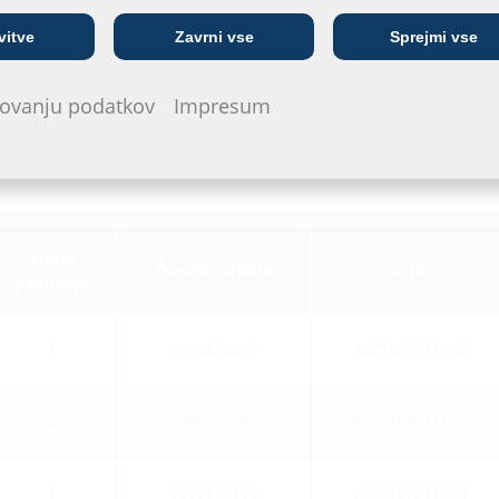
Telekomunikacijsko
Javno komunalno
vitve
Zavrni vse
Sprejmi vse
In
podjetje
podjetje
arovanju podatkov
Impresum
Enota
Številka artikla
GTIN
pakiranja
1
3030476027
4052487241090
3
3030476027
4052487241106
1
3030476102
4052487241052