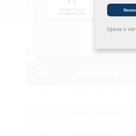
DVGW VP 601
Arhitekt/-ka in
Nasta
Veletrgovec
projektant/-ka
Izjava o v
Izvedbe
Skupna
dolžina
Oznaka za naročanje
sistema (m)
3.0
MSH Basic FUBO BHP3m
3.0
MSH Basic FUBO BHP3m
6.0
MSH Basic FUBO BHP6m