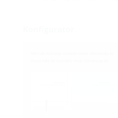
Konfigurator
MSH do notranje zunanje stene (Dimenzija A):
Stena hiše do lastniške meje (Dimenzija B):
Dimenzija A
Dimenzija B
MSH do notranje zunanje stene
Stena hiše do lastniške meje
m
R=1