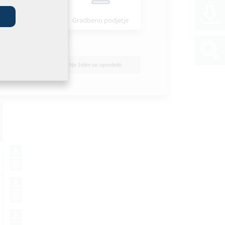
štalater/-ka
Gradbeno podjetje
Ne želim se opredeliti.