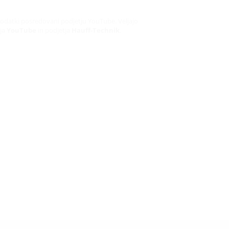
odatki posredovani podjetju YouTube. Veljajo
tja
YouTube
in podjetja
Hauff-Technik
.