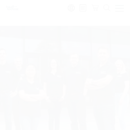
Region:
sl