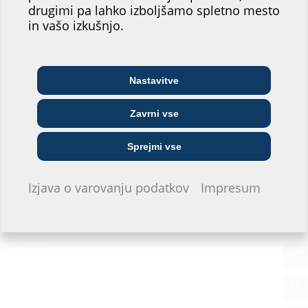
mesta.
drugimi pa lahko izboljšamo spletno mesto
in vašo izkušnjo.
Katero področje bi vam najbolj
ustrezalo?
Nastavitve
Arhitekt/-ka in
Telekomunikacijsko
Veletrgovec
projektant/-ka
podjetje
Zavrni vse
Mednarodna distribucija in partnerji
Javno komunalno
Sprejmi vse
Inštalater/-ka
Gradbeno podjetje
podjetje
Izjava o varovanju podatkov
Impresum
Hauff Technik pri vas
Ne želim se opredeliti.
Partnerji pri vas
Svetovanje iz centrale