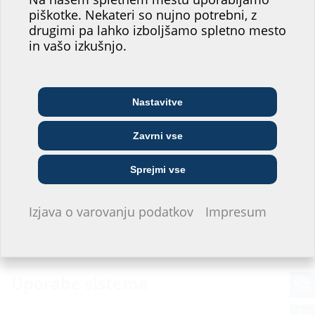
našega spletnega
Možnost enostranske povezave
piškotke. Nekateri so nujno potrebni, z
mesta.
drugimi pa lahko izboljšamo spletno mesto
in vašo izkušnjo.
Katero področje bi vam najbolj
ustrezalo?
Nastavitve
Arhitekt/-ka in
Telekomunikacijsko
Veletrgovec
projektant/-ka
podjetje
Zavrni vse
Enojna uvodnica
Javno komunalno
Sprejmi vse
Inštalater/-ka
Gradbeno podjetje
podjetje
za betoniranje
HSI150 K/X
Izjava o varovanju podatkov
Impresum
Ne želim se opredeliti.
Uporabe sistema