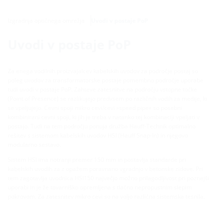
Izgradnja optičnega omrežja
Uvodi v postaje PoP
Uvodi v postaje PoP
Za enega vodilnih proizvajalcev kabelskih uvodov za področje postaj so
poleg uvodov za transformatorske postaje pomembno področje uporabe
tudi uvodi v postaje PoP. Zahteve zatesnitve na področju vstopne točke
(Point of Presence) se razlikujejo predvsem po različnih vodih za medije, ki
se vpeljujejo. Cevni spoji mikro cevi/cevi »speed pipe« so posebni
kombinirani cevni spoji, ki jih je treba v natanko tej kombinaciji vpeljati v
postajo. Tudi na tem področju ponuja družba Hauff-Technik optimalno
rešitev s sistemom kabelskih uvodov HSI (Hauff Snap-In) in njegovo
modularno sestavo.
Sistem HSI ima notranji premer 150 mm in postavlja standarde pri
kabelskih uvodih za z opažem poravnano vgradnjo v betonske zidove. Pri
tem zagotavlja uvodnica HSI150 največjo možno prilagodljivost pri poznejši
uporabi in je že tovarniško opremljena s tlačno nepropustnim slepim
pokrovom. Za zatesnitev mikro cevi so na voljo različna sistemska tesnila.