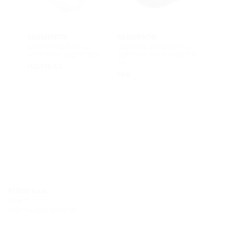
SEGMENTO
SEGMENTO
Sistemski pokrov za
Segmenti za vgradnjo v
namestitev segmentov
sistemski pokrov HSI150
S3
HSI150 S3
SEG
PETEZE d.o.o.
Jama 15
1234 Mengeš, SLOVENIA