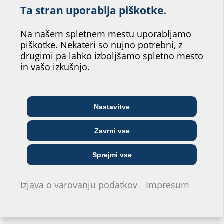
Pomagajte nam
Ta stran uporablja piškotke.
BIM
izboljšati storitev
HSI150 MA GR
(BIM)
Portal BIM
našega spletnega
Na našem spletnem mestu uporabljamo
piškotke. Nekateri so nujno potrebni, z
mesta.
Poročila o preizkusih
drugimi pa lahko izboljšamo spletno mesto
in vašo izkušnjo.
Katero področje bi vam najbolj
HSI150 MA DTM1820308/1A1
(PDF)
Prenos
ustrezalo?
HSI150 MA DTM2020176/13
(PDF)
Prenos
HSI150 MA DTM2020176/6
(PDF)
Prenos
Nastavitve
Podatkovni list in razpisno besedilo
Arhitekt/-ka in
Telekomunikacijsko
Veletrgovec
projektant/-ka
podjetje
Zavrni vse
Za prenos podatkovnega lista in razpisna besedila izdelek
konfigurirajte spodaj in prenesite s simbolom
.
Javno komunalno
Sprejmi vse
Inštalater/-ka
Gradbeno podjetje
podjetje
Izjava o varovanju podatkov
Impresum
Ne želim se opredeliti.