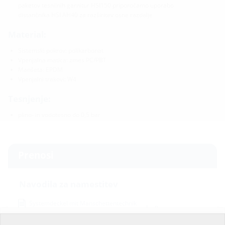
paketov tesnilnih garnitur HSI150 priporočamo uporabo
distančnika HSI AH40 za razširitev osne razdalje
Material:
Sistemski pokrov: polikarbonat
Vpenjalna matica: zmes PC/PBT
Manšeta: EPDM
Vpenjalni trakovi: W4
Tesnjenje:
plino- in vodotesno do 0,5 bar
Prenosi
Navodila za namestitev
Systemdeckel mit Manschettentechnik
Prenos
glatte Rohre
(PDF)