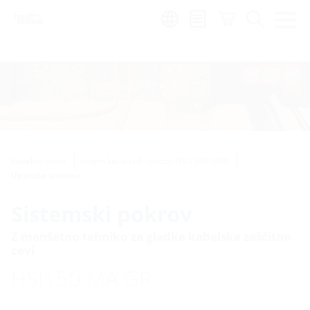
Region:
sl
Kabelski uvodi
Sistem kabelskih uvodov HSI150/HSI90
Uporabe sistema
Sistemski pokrov
Z manšetno tehniko za gladke kabelske zaščitne
cevi
HSI150 MA GR