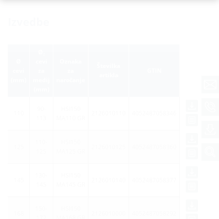
Izvedbe
Ø
z
Ø
cevi
Oznaka
Številka
cevi
za
za
GTIN
artikla
(mm)
medij
naročanje
(mm)
90-
HSI150
110
2126010110
4052487058346
113
MA110 GR
110-
HSI150
125
2126010125
4052487058360
125
MA125 GR
130-
HSI150
145
2126010140
4052487058377
145
MA145 GR
150-
HSI150
168
2126010000
4052487058292
172
MA168 GR