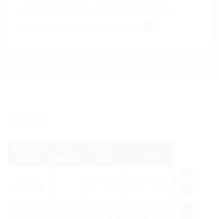
Za prenos podatkovnega lista in razpisna besedila izdelek
konfigurirajte spodaj in prenesite s simbolom
.
Izvedbe
Oznaka za
Enota
Številka
GTIN
naročanje
pakiranja
artikla
HAW-E
1
3030458216
4052487239967
ETGAR BHP
HAW-E
10
3030458216
4052487239974