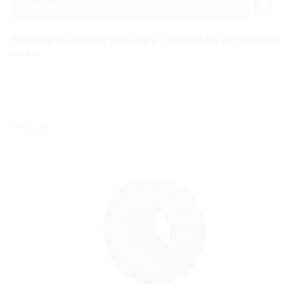
ETGAR BHP
Predviden čas odpreme približno: 2-3 delovnih dni, po predhodni
prodaji
Pribor