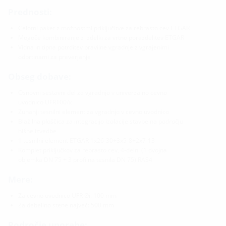
Prednosti:
Celotni paket z možnostmi priključitve za rebrasto cev ETGAR
Mogoče kombiniranje z izdelki za vrtno porazdelitev ETGAR
Vidna in tipna potrditev pravilne vgradnje z vgrajenimi
odprtinami za preverjanje
Obseg dobave:
Osnovni sestavni del za vgradnjo v univerzalno cevno
uvodnico UFR100/x
Zunanji tesnilni element za vgradnjo v cevno uvodnico
Blažilna ploščica za integracijo izolacije stavbe na področju
hišne izvedbe
1 tesnilni element ETGAR 1x26-30+3x5-8+2x7-13
Komplet priključkov za rebrasto cev, 4-delni (1 dvojna
objemka DN 75 + 3 profilna tesnila DN 75) RAS4
Mere:
Za cevno uvodnico UFR Øi: 100 mm
Za debelino stene največ: 500 mm
Področje uporabe: