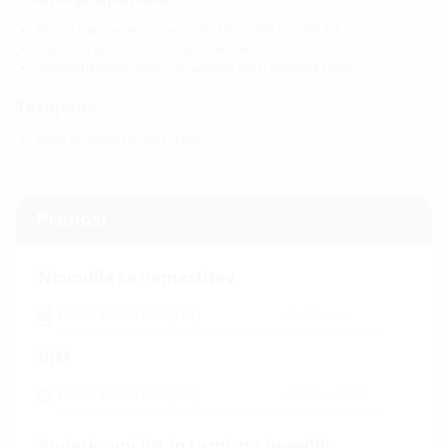
Razred izpostavljenosti vodi DIN 18533: W1-E in W2.1-E
Vodotesni beton – razred obremenitve 1 in 2
Hišnih priključnih vodov ne napeljite skozi vtičnico ETGAR!
Tesnjenje:
plino- in vodotesno do 1,0 bar
Prenosi
Navodila za namestitev
HAW-E ETGAR BHP
(PDF)
Prenos
BIM
HAW-E ETGAR BHP
(BIM)
Portal BIM
Podatkovni list in razpisno besedilo