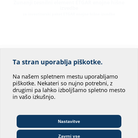
Zunanji tesnilni element ETGAR enojne hišne
izvedbe
za investitorski paket ETGAR enojne hišne izvedbe
Pomagajte nam
Ta stran uporablja piškotke.
izboljšati storitev
našega spletnega
Na našem spletnem mestu uporabljamo
piškotke. Nekateri so nujno potrebni, z
mesta.
drugimi pa lahko izboljšamo spletno mesto
Komplet za temelje ETGAR
in vašo izkušnjo.
Katero področje bi vam najbolj
za ETGAR BHP
ustrezalo?
Nastavitve
Arhitekt/-ka in
Telekomunikacijsko
Veletrgovec
projektant/-ka
podjetje
Zavrni vse