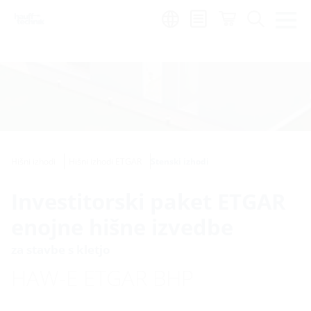
Region:
sl
Hišni izhodi
Hišni izhodi ETGAR
Stenski izhodi
Investitorski paket ETGAR
enojne hišne izvedbe
za stavbe s kletjo
HAW-E ETGAR BHP