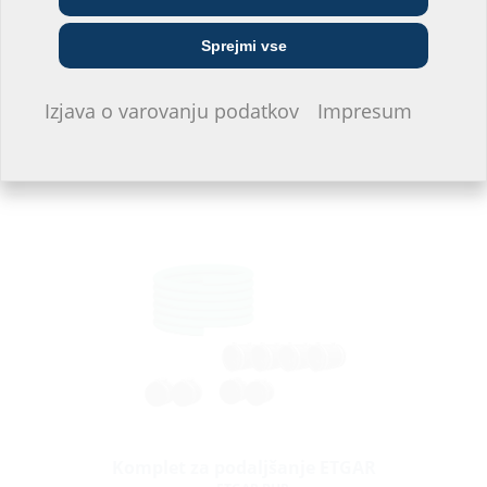
Javno komunalno
Sprejmi vse
Inštalater/-ka
Gradbeno podjetje
podjetje
Izjava o varovanju podatkov
Impresum
Ne želim se opredeliti.
Nosilna plošča ETGAR
za komplet za temelje ETGAR
Komplet za podaljšanje ETGAR