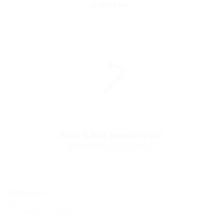
za ETGAR BHP
2LINE G-BOX posebni ključ
(Potrebno za vgradnjo)
PETEZE d.o.o.
Jama 15
1234 Mengeš, SLOVENIA