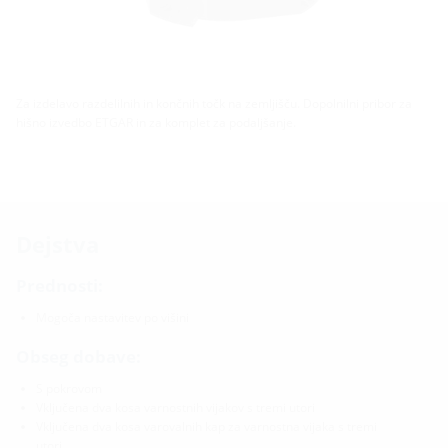
Za izdelavo razdelilnih in končnih točk na zemljišču. Dopolnilni pribor za
hišno izvedbo ETGAR in za komplet za podaljšanje.
Dejstva
Prednosti:
Mogoča nastavitev po višini
Obseg dobave:
S pokrovom
Vključena dva kosa varnostnih vijakov s tremi utori
Vključena dva kosa varovalnih kap za varnostna vijaka s tremi
utori