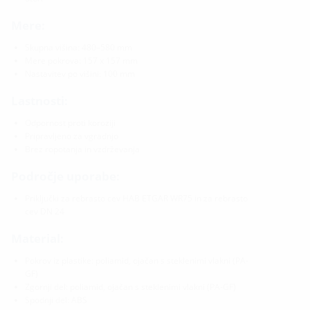
Mere:
Skupna višina: 480–580 mm
Mere pokrova: 157 x 157 mm
Nastavitev po višini: 100 mm
Lastnosti:
Odpornost proti koroziji
Pripravljeno za vgradnjo
Brez ropotanja in vzdrževanja
Področje uporabe:
Priključki za rebrasto cev HAB ETGAR WR75 in za rebrasto
cev DN 24
Material:
Pokrov iz plastike: poliamid, ojačan s steklenimi vlakni (PA-
GF)
Zgornji del: poliamid, ojačan s steklenimi vlakni (PA-GF)
Spodnji del: ABS