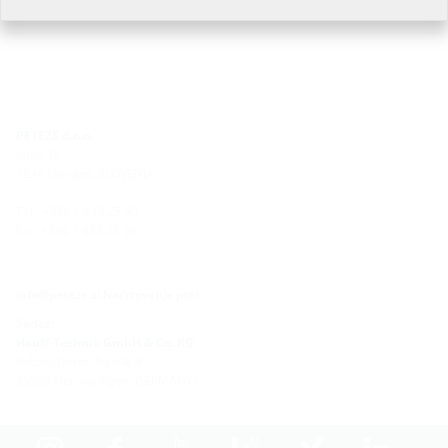
PETEZE d.o.o.
Jama 15
1234 Mengeš, SLOVENIA
Tel.: +386 1 833 25 90
Fax: +386 1 833 25 99
info@peteze.si
Načrtovanje poti
Sedež:
Hauff-Technik GmbH & Co. KG
Robert-Bosch-Straße 9
89568 Hermaringen, GERMANY>