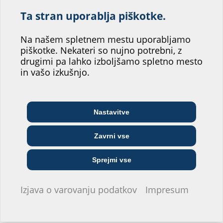
Pomagajte nam
Ta stran uporablja piškotke.
izboljšati storitev
našega spletnega
Na našem spletnem mestu uporabljamo
piškotke. Nekateri so nujno potrebni, z
mesta.
drugimi pa lahko izboljšamo spletno mesto
Dejstva
in vašo izkušnjo.
Katero področje bi vam najbolj
ustrezalo?
Obseg dobave:
2 kosa 2LINE G-BOX sponka za valovite cevi
Nastavitve
Arhitekt/-ka in
Telekomunikacijsko
Veletrgovec
projektant/-ka
podjetje
Zavrni vse
Prenosi
Javno komunalno
Sprejmi vse
Inštalater/-ka
Gradbeno podjetje
podjetje
BIM
Izjava o varovanju podatkov
Impresum
2LINE G-BOX UEB
(BIM)
Portal BIM
Ne želim se opredeliti.
Podatkovni list in razpisno besedilo