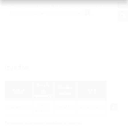
Za prenos podatkovnega lista in razpisna besedila izdelek
konfigurirajte spodaj in prenesite s simbolom
.
Izvedbe
Oznaka
Številka
Artikel
za
GTIN
artikla
naročanje
2LINE G-
Überlängenbox
3030427042
4052487239233
BOX UEB
Predviden čas odpreme približno: na zahtevo