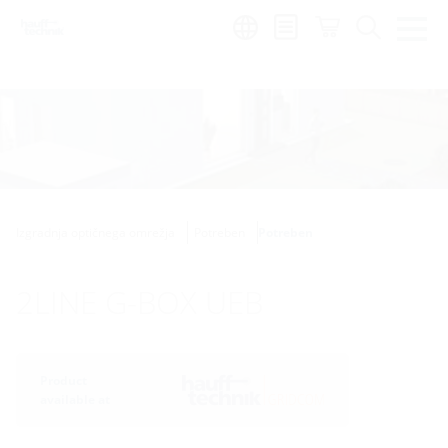
Region:
sl
Izgradnja optičnega omrežja
Potreben
Potreben
2LINE G-BOX UEB
Product
available at