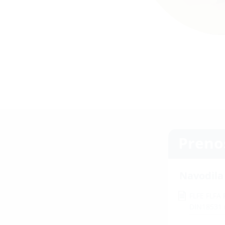
Preno
Navodila
FLFE FLFA
DIN18531