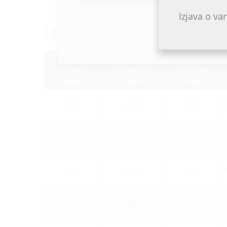
Izjava o v
Izvedbe
Ø
cevne
Ø fiksne
Ø nepritrjene
n
uvodnice
prirobnice
prirobnice
(mm)
(mm)
(mm)
100
425
415
150
475
465
200
530
520
250
580
570