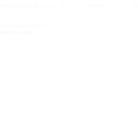
FLFA1x300/80/0 DIN18533 St-A3C
3030502695
40
 nepritrjene prirobnice
edhodni prodaji