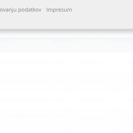
arovanju podatkov
Impresum
Oznaka za naročanje
Številka artikla
FLFA1x100/80/0 DIN18533 St-A3C
3030353411
40
FLFA1x150/80/0 DIN18533 St-A3C
3030353438
40
FLFA1x200/80/0 DIN18533 St-A3C
3030353448
40
FLFA1x250/80/0 DIN18533 St-A3C
3030353454
40
1)