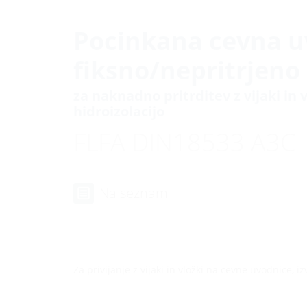
Pocinkana cevna u
fiksno/nepritrjeno
za naknadno pritrditev z vijaki in 
hidroizolacijo
FLFA DIN18533 A3C
Na seznam
Za privijanje z vijaki in vložki na cevne uvodnice, iz