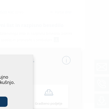
8533 A3C
(BIM)
Portal BIM
i list in razpisno besedilo
atkovnega lista in razpisna besedila izdelek
e spodaj in prenesite s simbolom
.
ega mesta.
ujno
zkušnjo.
štalater/-ka
Gradbeno podjetje