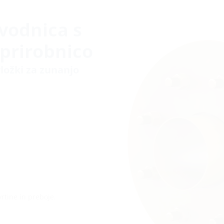
vodnica s
 prirobnico
vložki za zunanjo
vrtine in preboje.