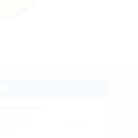
si
 za namestitev
 FLFAG DIN18533
Prenos
(PDF)