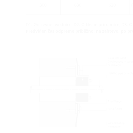
300
630
620
D1: Øn cevne uvodnice, D2: Ø fiksne prirobnice, D3: Ø
Predviden čas odpreme približno: na zahtevo, po pr