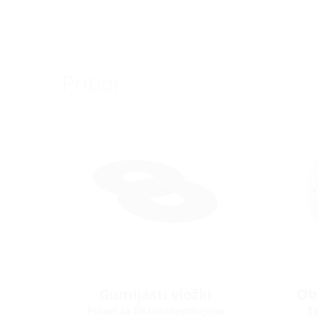
Pribor
Gumijasti vložki
Ob
t
Pribor za fiksno/nepritrjeno