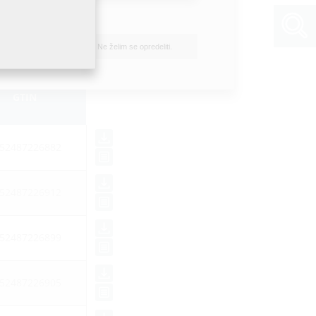
Ne želim se opredeliti.
GTIN
52487226882
52487226912
52487226899
52487226905