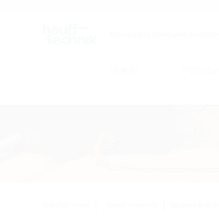
Zaposlitve
Katalog
Ustvarjalci učinkovitih rešite
Izdelki
Podjetje
Kabelski uvodi
Cevne uvodnice
Vgradni deli i