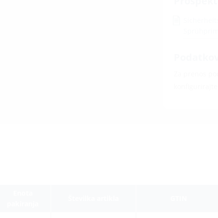
Prospekt
Sicherheit
Sprühpri
Podatkovn
Za prenos pod
konfigurirajt
Enota
Številka artikla
GTIN
pakiranja