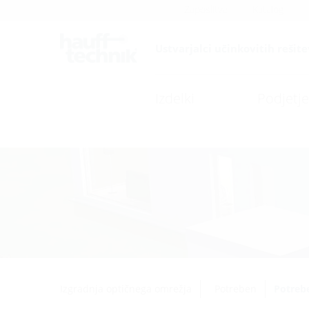
Zaposlitve
Katalog
Ustvarjalci učinkovitih rešite
Izdelki
Podjetje
Izgradnja optičnega omrežja
Potreben
Potreb