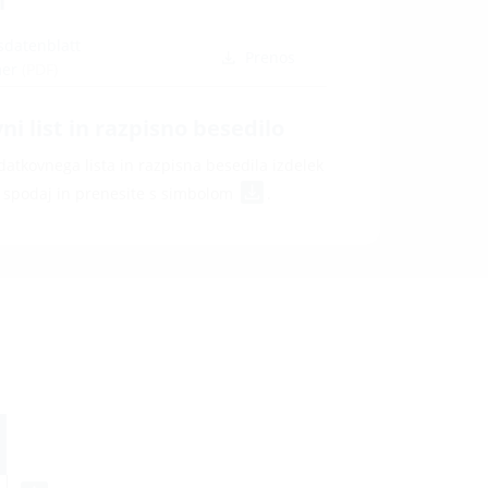
i
sdatenblatt
Prenos
mer
(PDF)
i list in razpisno besedilo
atkovnega lista in razpisna besedila izdelek
e spodaj in prenesite s simbolom
.