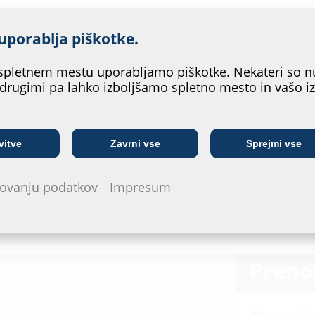
ljšati storitev našega spletn
uporablja piškotke.
strezalo?
pletnem mestu uporabljamo piškotke. Nekateri so n
 drugimi pa lahko izboljšamo spletno mesto in vašo i
Telekomunikacijsko
Javno komunalno
vitve
Zavrni vse
Sprejmi vse
In
podjetje
podjetje
arovanju podatkov
Impresum
Preno