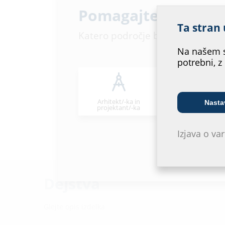
Pomagajte nam izbo
Ta stran 
Katero področje bi vam najbolj u
Na našem s
potrebni, z
Arhitekt/-ka in
Nasta
Veletrgovec
projektant/-ka
Izjava o v
Dejstva
Glejte opis izdelka