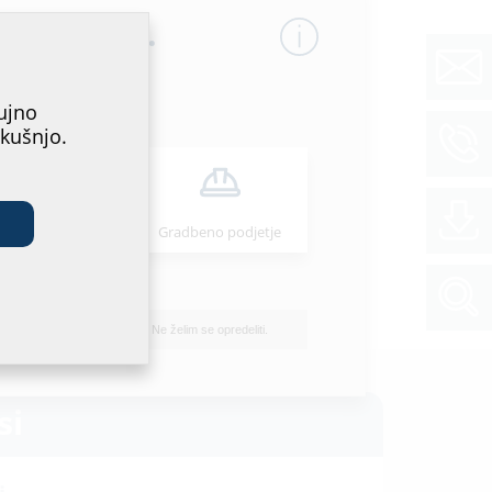
ega mesta.
ujno
zkušnjo.
štalater/-ka
Gradbeno podjetje
Ne želim se opredeliti.
si