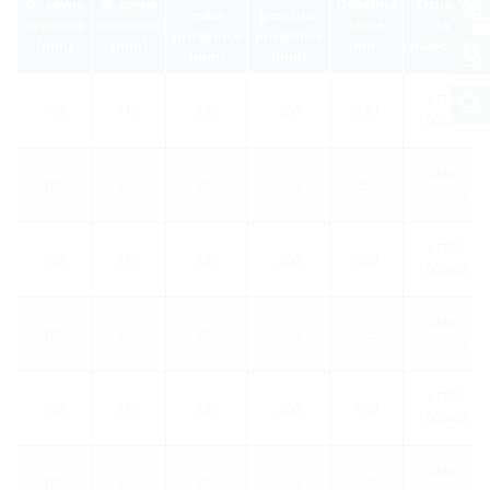
Ø
cevne
Ø
cevne
Debelina
Oznaka
n
z
roba
površine
uvodnice
uvodnice
stene
za
prirobnice
prirobnice
(mm)
(mm)
(mm)
naročanje
(mm)
(mm)
AFRE
100
110
290
260
240
100/240
AFRE
100
110
290
260
250
100/250
AFRE
100
110
290
260
300
100/300
AFRE
100
110
290
260
365
100/365
AFRE
100
110
290
260
400
100/400
AFRE
100
110
290
260
500