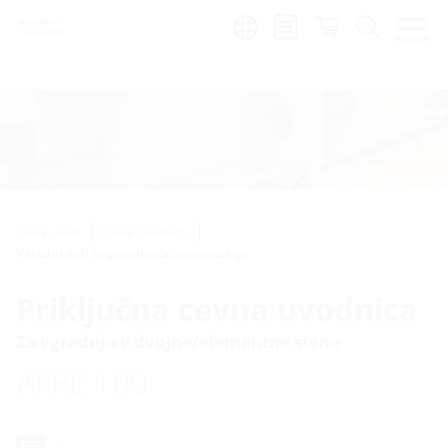
Region:
sl
Cevni uvodi
Cevne uvodnice
Vgradni deli in prirobnica/novogradnja
Priključna cevna uvodnica
Za vgradnjo v dvojne/elementne stene
AFRE 100