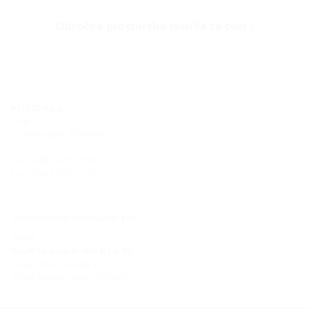
Obročna prostorska tesnila za cevi
PETEZE d.o.o.
Jama 15
1234 Mengeš, SLOVENIA
Tel.: +386 1 833 25 90
Fax: +386 1 833 25 99
info@peteze.si
Načrtovanje poti
Sedež:
Hauff-Technik GmbH & Co. KG
Robert-Bosch-Straße 9
89568 Hermaringen, GERMANY>