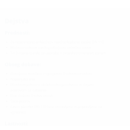
Dejstva
Prednosti:
Za neposredno priključitev natične/lepljene spojke DN 110
Možnost dobave s prilagoditvijo na debelino stene
Tri 3-robna tesnila za uporabo v dvojnih/elementnih stenah
Obseg dobave:
Gumijasta manšeta z vgrajenim 3-robnim tesnilom
Napenjalni trak
Manšetni pokrov z obdelovalno prirobnico in slepim
pokrovom za zabijanje
Dve dodatni 3-robni tesnili
Slepi pokrov
Cev iz plastike DN 110 (vse sestavljeno in pripravljeno na
vgradnjo)
Lastnosti: