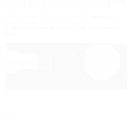
100/500
D1: Øn cevne uvodnice, D2: Øz cevne uvodnice, D3: Dimenzija roba
prirobnice, D4: Velikost površine prirobnice
Predviden čas odpreme približno: 3-5 delovnih dni, po predhodni
prodaji
Pribor