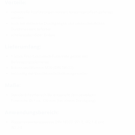
Vorteile:
individuelle Ausführungen können kundenspezifisch gefertigt
werden
auch mit mehreren Durchgängen und unterschiedlichen
Durchmessern lieferbar
schalungsbündiger Einbau
Lieferumfang:
1 Stück Fest-/Losflansch-Futterrohr geteilt inkl.
Befestigungselemente
Bolzen und Muttern M20 (DIN 18533)
beidseitig mit Verschlussdeckeln ausgestattet
Maße:
Standard-Festflansch Øa entspricht dem jeweiligen
Futterrohr Øi + ca. 330 mm (bei einem Durchgang)
Anwendungsbereich:
Wassereinwirkungsklasse DIN 18533: W1-E, W2.1-E und
W2.2-E