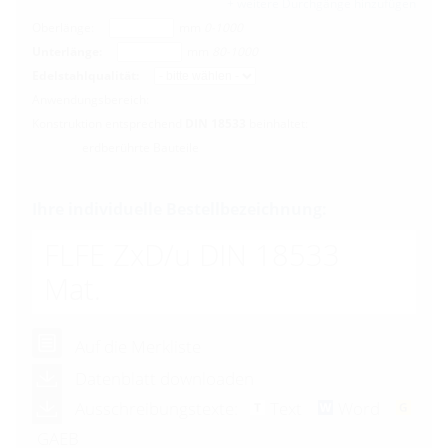
+ weitere Durchgänge hinzufügen
Oberlänge:
mm
0-1000
Unterlänge:
mm
80-1000
Edelstahlqualität:
Anwendungsbereich:
Konstruktion entsprechend
DIN 18533
beinhaltet:
erdberührte Bauteile
Ihre individuelle Bestellbezeichnung:
FLFE ZxD/u DIN 18533
Mat.
Auf die Merkliste
Datenblatt downloaden
Ausschreibungstexte:
Text
Word
GAEB