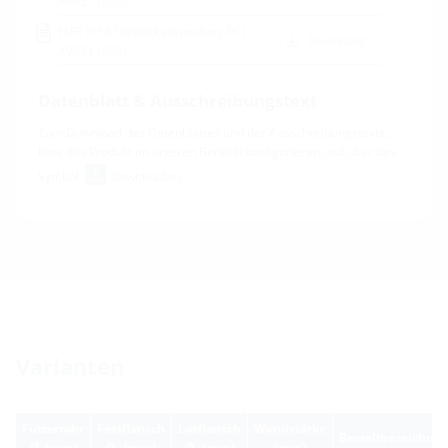
A9027
(PDF)
FLFE FLFA Dichtigkeitsprüfung PCI
Download
A9091
(PDF)
Datenblatt & Ausschreibungstext
Zum Download des Datenblattes und der Ausschreibungstexte,
bitte das Produkt im unteren Bereich konfigurieren und über das
Symbol
downloaden.
Varianten
Futterrohr
Festflansch
Losflansch
Wandstärke
Bestellbezeichnu
Ø
(mm)
Ø
(mm)
Ø
(mm)
(mm)