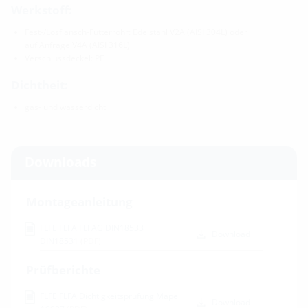
Werkstoff:
Fest-/Losflansch-Futterrohr: Edelstahl V2A (AISI 304L) oder
auf Anfrage V4A (AISI 316L)
Verschlussdeckel: PE
Dichtheit:
gas- und wasserdicht
Downloads
Montageanleitung
FLFE FLFA FLFAG DIN18533
Download
DIN18531
(PDF)
Prüfberichte
FLFE FLFA Dichtigkeitsprüfung Mapei
Download