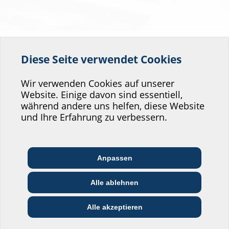
Kataloge und Preislisten
Diese Seite verwendet Cookies
Helfen Sie uns den
Das Gesamtprogramm
Service unserer
Wir verwenden Cookies auf unserer
Website. Einige davon sind essentiell,
Website zu verbessern!
per Download
während andere uns helfen, diese Website
Wo würden Sie sich einordnen?
und Ihre Erfahrung zu verbessern.
Alle Lösungen auf einen Blick.
Informieren Sie sich hier per Download unserer Kataloge und Preislisten
Anpassen
Architekt:in &
Kommunikations­
über das aktuelle Produktprogramm von Hauff-Technik.
Handels­partner:in
Planer:in
branche
Alle ablehnen
Blätterkatalog öffnen
Bau-/General­
EVU/­Stadt­werke
Installateur:in
unternehmer:in
Alle akzeptieren
Kabeldurchführungen