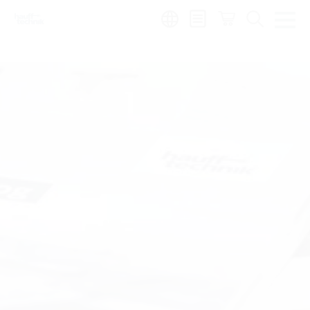
Region:
sl