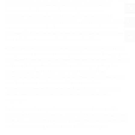
für Doppel- und Elementwände. Oder auch für unterschiedliche
Bodenplatten. Die Erdungsanschlüsse verfügen über einen
Wassersperrflansch. Dieser sorgt für eine gas- und wasserdichte
Installation. Besonders einfach ist der Einbau eines Erdungsmauerkragens
mit Wassersperrflansch. Der Flansch nimmt dabei einen Rund- oder
Flachleiter auf. Es existieren außerdem flexible Erdungsdurchführungen.
Diese erlauben eine versetzte Installation der Anschlüsse.
Hauff-Technik bietet mit den Serien HEA N und HEA ND darüber hinaus
Lösungen an, die sich für den nachträglichen Einbau einer Erdung eignen.
In Altbauten laufen nach wie vor Sanierungen der Hauselektrik, da vielfach
noch keine Erdung vorhanden ist. Dafür sind Lösungen gefragt, die
kostengünstig, schnell und professionell die Installation einer
Erdungsanlage ermöglichen. Die Serien von Hauff-Technik überzeugen
durch ihre einfache Installation mithilfe eines mörtellosen
Trockenabdichtsystems. Die beidseitige Abdichtung zur Wand erfolgt
mithilfe einer Flächendichtung. Diese wird einfach mit Muttern
festgezogen.
Die Erdungsdurchführungen für den nachträglichen Einbau sind für
Wandstärken bis 600 mm geeignet. Hauff-Technik liefert Ihnen allerdings
auf Wunsch auch Durchführungen für größere Wandstärken. Bei Wänden
mit Perimeterdämmung sind Stärken bis zu 200 mm möglich.