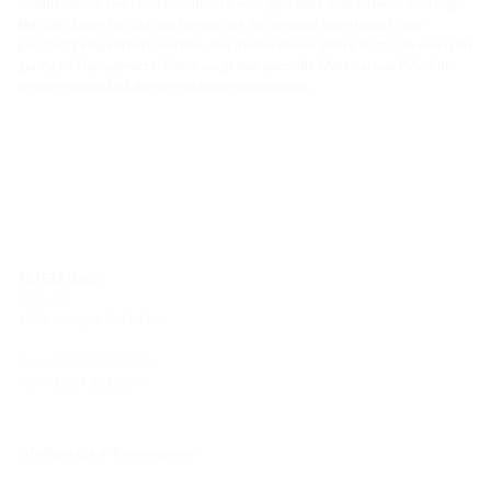
Installationen. Die Fundamentrohre verfügen über eine Kabeleinführung.
Mithilfe dieser Einführung können die Stromkabel unterirdisch und
geschützt eingebracht werden. Der Vorteil dieser Rohre liegt zum einen im
geringen Eigengewicht. Dafür sorgt das spezielle Material aus PVC. Ein
weiterer Vorteil ist die sehr schnelle Installation.
PETEZE d.o.o.
Jama 15
1234 Mengeš, SLOVENIA
Tel.: +386 1 833 25 90
Fax: +386 1 833 25 99
info@peteze.si
Routenplaner