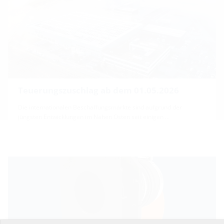
Teuerungszuschlag ab dem 01.05.2026
Die internationalen Beschaffungsmärkte sind aufgrund der
jüngsten Entwicklungen im Nahen Osten seit einigen …